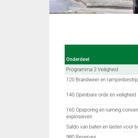
Apeldoorn activeert
Zorg en welzijn
Cultuur, erfgoed, evenementen
en sport
Door! met de buitenstad
Onderdeel
Onderdeel
Programma 2 Veiligheid
120 Brandweer en rampenbestrij
140 Openbare orde en veiligheid
160 Opsporing en ruiming conven
explosieven
Saldo van baten en lasten voor
980 Reserves