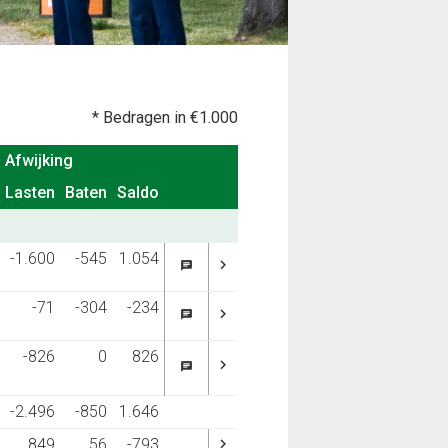
kapitaallasten
Niet uit de balans blijkende
verplichtingen
Niet uit de balans blijkende
* Bedragen in €1.000
rechten
Afwijking
Afwijking
Verloopstaat overlopende activa
Lasten
Lasten
Baten
Baten
Saldo
Saldo
en passiva "Medeoverheden"
SISA-bijlage
-1.600
-545
1.054
Treasury
-71
-304
-234
Incidentele baten en lasten
-826
0
826
en
-2.496
-850
1.646
849
56
-793