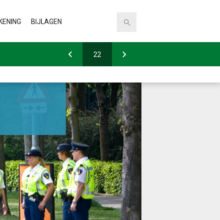
KENING
BIJLAGEN
ingsgrondslagen
Staat van reserves en
voorzieningen
ren
Specificatie
ng op de balans
bestemmingsreserve Apeldoorn
(BROA)
t van baten en lasten
mmarekening)
Specificatie Algemene reserve
Specificatie reserve overlopende
projecten
Specificatie over te boeken
kredieten
Staat van investeringen en