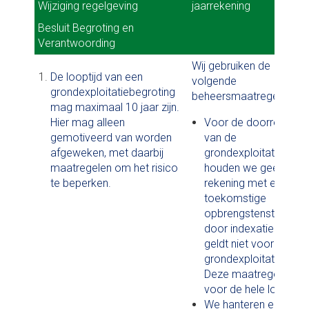
Wijziging regelgeving
Wijziging regelgeving
jaarrekening
jaarrekening
Besluit Begroting en
Besluit Begroting en
Verantwoording
Verantwoording
Wij gebruiken de
De looptijd van een
volgende
grondexploitatiebegroting
beheersmaatregelen:
mag maximaal 10 jaar zijn.
Hier mag alleen
Voor de doorrekenin
gemotiveerd van worden
van de
afgeweken, met daarbij
grondexploitaties
maatregelen om het risico
houden we geen
te beperken.
rekening met een
toekomstige
opbrengstenstijging
door indexatie. Dit
geldt niet voor PPS-
grondexploitaties.
Deze maatregel geldt
voor de hele looptijd.
We hanteren een