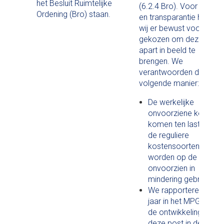
het Besluit Ruimtelijke
(6.2.4 Bro). Voor sturing
Ordening (Bro) staan.
en transparantie hebben
wij er bewust voor
gekozen om deze post
apart in beeld te
brengen. We
verantwoorden dit op d
volgende manier:
De werkelijke
onvoorziene kosten
komen ten laste van
de reguliere
kostensoorten en
worden op de post
onvoorzien in
mindering gebracht.
We rapporteren elk
jaar in het MPG over
de ontwikkeling van
deze post in de