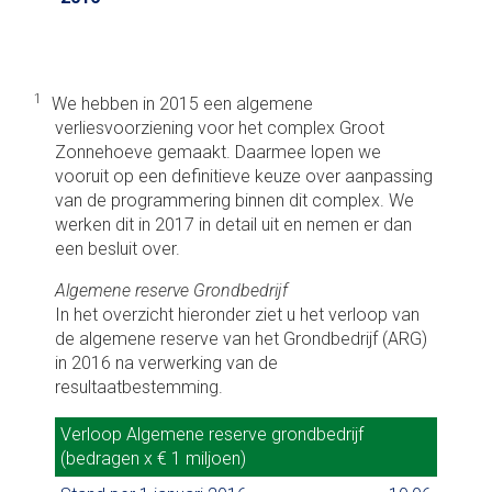
1
We hebben in 2015 een algemene
verliesvoorziening voor het complex Groot
Zonnehoeve gemaakt. Daarmee lopen we
vooruit op een definitieve keuze over aanpassing
van de programmering binnen dit complex. We
werken dit in 2017 in detail uit en nemen er dan
een besluit over.
Algemene reserve Grondbedrijf
In het overzicht hieronder ziet u het verloop van
de algemene reserve van het Grondbedrijf (ARG)
in 2016 na verwerking van de
resultaatbestemming.
Verloop Algemene reserve grondbedrijf
Verloop Algemene reserve grondbedrijf
(bedragen x € 1 miljoen)
(bedragen x € 1 miljoen)