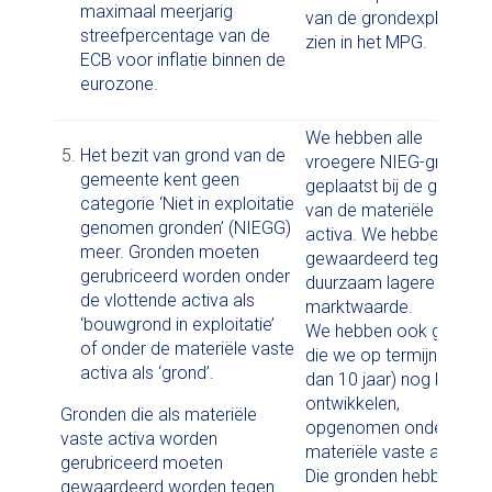
maximaal meerjarig
van de grondexploitatie
streefpercentage van de
zien in het MPG.
ECB voor inflatie binnen de
eurozone.
We hebben alle
Het bezit van grond van de
vroegere NIEG-gronden
gemeente kent geen
geplaatst bij de gronden
categorie ‘Niet in exploitatie
van de materiële vaste
genomen gronden’ (NIEGG)
activa. We hebben ze
meer. Gronden moeten
gewaardeerd tegen de
gerubriceerd worden onder
duurzaam lagere
de vlottende activa als
marktwaarde.
‘bouwgrond in exploitatie’
We hebben ook gronde
of onder de materiële vaste
die we op termijn (lange
activa als ‘grond’.
dan 10 jaar) nog kunnen
ontwikkelen,
Gronden die als materiële
opgenomen onder de
vaste activa worden
materiële vaste activa.
gerubriceerd moeten
Die gronden hebben we
gewaardeerd worden tegen