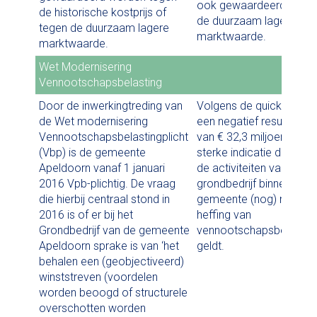
ook gewaardeerd tegen
de historische kostprijs of
de duurzaam lagere
tegen de duurzaam lagere
marktwaarde.
marktwaarde.
Wet Modernisering
Vennootschapsbelasting
Door de inwerkingtreding van
Volgens de quickscan is
de Wet modernisering
een negatief resultaat
Vennootschapsbelastingplicht
van € 32,3 miljoen een
(Vbp) is de gemeente
sterke indicatie dat voor
Apeldoorn vanaf 1 januari
de activiteiten van het
2016 Vpb-plichtig. De vraag
grondbedrijf binnen onz
die hierbij centraal stond in
gemeente (nog) niet de
2016 is of er bij het
heffing van
Grondbedrijf van de gemeente
vennootschapsbelastin
Apeldoorn sprake is van ‘het
geldt.
behalen een (geobjectiveerd)
winststreven (voordelen
worden beoogd of structurele
overschotten worden