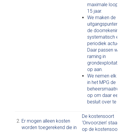
maximale looptijd va
15 jaar.
We maken de
uitgangspunten voor
de doorrekening
systematisch en
periodiek actueel.
Daar passen we de
raming in
grondexploitaties dan
op aan.
We nemen elk jaarlijk
in het MPG de
beheersmaatregelen
op om daar een
besluit over te nemen
De kostensoort
Er mogen alleen kosten
‘Onvoorzien’ staat niet
worden toegerekend die in
op de kostensoortenlijst