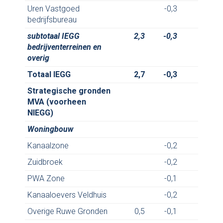
Uren Vastgoed
-0,3
bedrijfsbureau
subtotaal IEGG
2,3
-0,3
2,
bedrijventerreinen en
overig
Totaal IEGG
2,7
-0,3
1,
Strategische gronden
MVA (voorheen
NIEGG)
Woningbouw
Kanaalzone
-0,2
Zuidbroek
-0,2
PWA Zone
-0,1
Kanaaloevers Veldhuis
-0,2
Overige Ruwe Gronden
0,5
-0,1