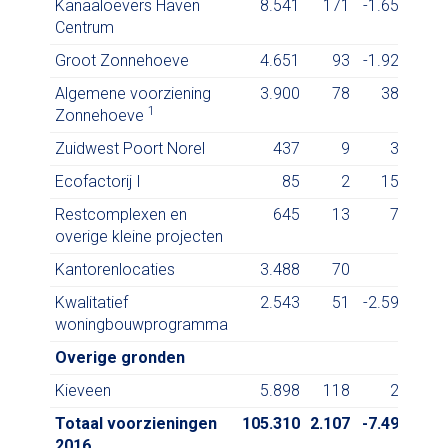
Kanaaloevers Haven
8.541
171
-1.655
7.
Centrum
Groot Zonnehoeve
4.651
93
-1.927
2.
Algemene voorziening
3.900
78
389
4.
1
Zonnehoeve
Zuidwest Poort Norel
437
9
33
Ecofactorij I
85
2
151
Restcomplexen en
645
13
79
overige kleine projecten
Kantorenlocaties
3.488
70
3.
Kwalitatief
2.543
51
-2.594
woningbouwprogramma
Overige gronden
Kieveen
5.898
118
23
6.
Totaal voorzieningen
105.310
2.107
-7.496
99.
2016