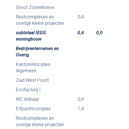
Groot Zonnehoeve
-3,
Restcomplexen en
0,4
overige kleine projecten
subtotaal IEGG
0,4
0,0
-1,
woningbouw
Bedrijventerreinen en
Overig
Kantorenlocaties
0,
Algemeen
Zuid West Poort
Ecofactorij I
1,
WC Anklaar
0,9
Erfpachtcomplex
1,4
Restcomplexen en
overige kleine projecten