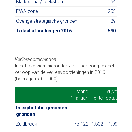
Marktstraat/Beekstraat
164
PWA-zone
255
Overige strategische gronden
29
Totaal afboekingen 2016
590
Verliesvoorzieningen
In het overzicht hieronder ziet u per complex het
verloop van de verliesvoorzieningen in 2016.
(bedragen x € 1.000)
stand
stand
vrijval/
vrijval/
st
st
1 januari
1 januari
rente
rente
dotatie
dotatie
31 d
31 
In exploitatie genomen
gronden
Zuidbroek
75.122
1.502
-1.995
74.