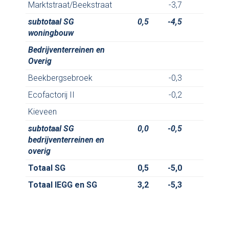
Marktstraat/Beekstraat
-3,7
3,
subtotaal SG
0,5
-4,5
3,
woningbouw
Bedrijventerreinen en
Overig
Beekbergsebroek
-0,3
Ecofactorij II
-0,2
Kieveen
subtotaal SG
0,0
-0,5
0,
bedrijventerreinen en
overig
Totaal SG
0,5
-5,0
3,
Totaal IEGG en SG
3,2
-5,3
4,