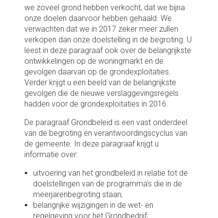
we zoveel grond hebben verkocht, dat we bijna
WNT
Specificatie reserve overlope
Lokale heffingen
onze doelen daarvoor hebben gehaald. We
Maatschappelijke ondersteuning
projecten
verwachten dat we in 2017 zeker meer zullen
rte termijn
Bedrijfsvoering
Cultuur, erfgoed, evenementen
verkopen dan onze doelstelling in de begroting. U
Specificatie over te boeken
en sport
leest in deze paragraaf ook over de belangrijkste
kredieten
vastgoed
ontwikkelingen op de woningmarkt en de
Door! met de buitenstad
Staat van investeringen en
gevolgen daarvan op de grondexploitaties.
va
Dienstverlening
kapitaallasten
Verder krijgt u een beeld van de belangrijkste
gevolgen die de nieuwe verslaggevingsregels
Niet uit de balans blijkende
hadden voor de grondexploitaties in 2016.
verplichtingen
De paragraaf Grondbeleid is een vast onderdeel
van de begroting en verantwoordingscyclus van
Niet uit de balans blijkende
e termijn
de gemeente. In deze paragraaf krijgt u
rechten
informatie over:
 termijn
Verloopstaat overlopende act
uitvoering van het grondbeleid in relatie tot de
en passiva "Medeoverheden"
siva
doelstellingen van de programma’s die in de
meerjarenbegroting staan;
SISA-bijlage
 blijkende
belangrijke wijzigingen in de wet- en
regelgeving voor het Grondbedrijf;
Schatkistbankieren
Treasury