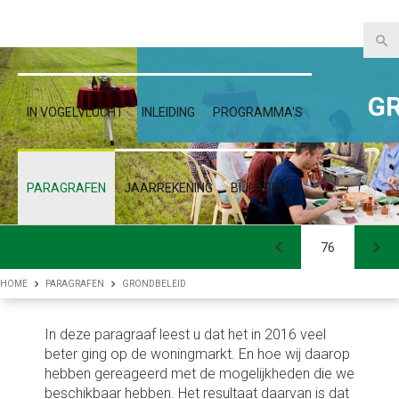
Jaarstukken 2016
G
IN VOGELVLUCHT
INLEIDING
PROGRAMMA'S
Inleiding
Met elan samen DOOR: Bestuur,
(wijk)organisatie, burgerzaken
PARAGRAFEN
JAARREKENING
BIJLAGEN
De financiën op orde
en financiën
Programma's
Weerstandsvermogen
Waarderingsgrondslagen
Staat van reserves en
Veiligheid
voorzieningen
dslagen
Onderhoud kapitaalgoederen
Balans
Openbare ruimte
HOME
PARAGRAFEN
GRONDBELEID
Specificatie
ecember
 activa
Financiering
Toelichting op de balans
Milieu
bestemmingsreserve Apeldo
In deze paragraaf leest u dat het in 2016 veel
(BROA)
beter ging op de woningmarkt. En hoe wij daarop
balans 2016
ctiva
verbonden partijen
Overzicht van baten en lasten
Jeugd en onderwijs
hebben gereageerd met de mogelijkheden die we
(programmarekening)
Specificatie Algemene reserv
beschikbaar hebben. Het resultaat daarvan is dat
activa
Grondbeleid
Apeldoorn activeert