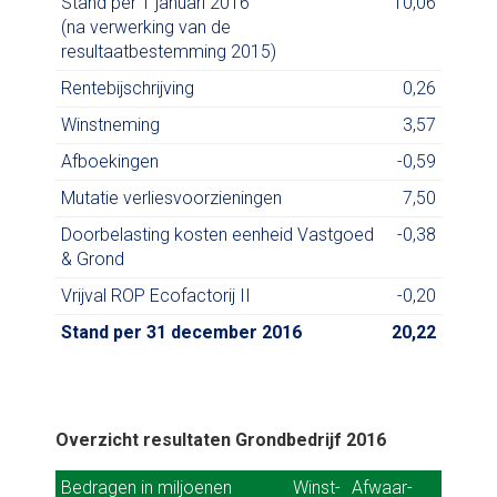
Stand per 1 januari 2016
10,06
(na verwerking van de
resultaatbestemming 2015)
Rentebijschrijving
0,26
Winstneming
3,57
Afboekingen
-0,59
Mutatie verliesvoorzieningen
7,50
Doorbelasting kosten eenheid Vastgoed
-0,38
& Grond
Vrijval ROP Ecofactorij II
-0,20
Stand per 31 december 2016
20,22
Overzicht resultaten Grondbedrijf 2016
Bedragen in miljoenen
Bedragen in miljoenen
Winst-
Winst-
Afwaar-
Afwaar-
Verli
Verl