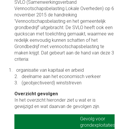
SVLO (Samenwerkingsverband
Vennootschapsbelasting Lokale Overheden) op 6
november 2015 de handreiking
’Vennootschapsbelasting en het gemeentelijk
grondbedrijf’ uitgebracht. De SVLO heeft ook een
quickscan met toelichting gemaakt, waarmee we
redelijk eenvoudig kunnen schatten of het
Grondbedrijf met vennootschapsbelasting te
maken krijgt. Dat gebeurt aan de hand van deze 3
criteria:
1. organisatie van kapitaal en arbeid
2. deelname aan het economisch verkeer
3. (geobjectiveerd) winststreven
Overzicht gevolgen
In het overzicht hieronder ziet u wat er is
gewijzigd en wat daarvan de gevolgen zijn.
Gevolg voor
Gevolg voor
grondexploitaties /
grondexploitaties /