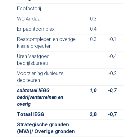
Ecofactorij I
WC Anklaar
0,3
Erfpachtcomplex
0,4
Restcomplexen en overige
0,3
-0,1
kleine projecten
Uren Vastgoed
-0,4
bedrijfsbureau
Voorziening dubieuze
-0,2
debiteuren
subtotaal IEGG
1,0
-0,7
-
bedrijventerreinen en
overig
Totaal IEGG
2,8
-0,7
Strategische gronden
(MVA)/ Overige gronden