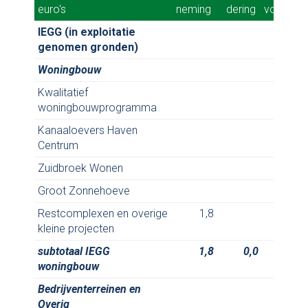
euro's
euro's
neming
neming
dering
dering
voorzien
voorzien
IEGG (in exploitatie
genomen gronden)
Woningbouw
Kwalitatief
woningbouwprogramma
Kanaaloevers Haven
Centrum
Zuidbroek Wonen
Groot Zonnehoeve
Restcomplexen en overige
1,8
kleine projecten
subtotaal IEGG
1,8
0,0
woningbouw
Bedrijventerreinen en
Overig