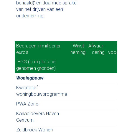
behaald)’ en daarmee sprake
van het drijven van een
onderneming.
Bedragen in miljoenen
Bedragen in miljoenen
Winst-
Winst-
Afwaar-
Afwaar-
Verlies-
Verlies
euro's
euro's
neming
neming
dering
dering
voorziening
voorzienin
IEGG (in exploitatie
IEGG (in exploitatie
genomen gronden)
genomen gronden)
Woningbouw
Kwalitatief
woningbouwprogramma
PWA Zone
Kanaaloevers Haven
0,
Centrum
Zuidbroek Wonen
1,