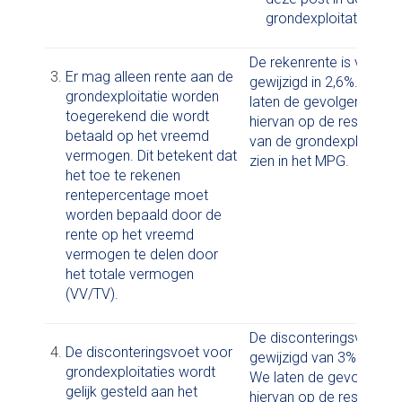
grondexploitatie.
De rekenrente is van 3%
Er mag alleen rente aan de
gewijzigd in 2,6%. We
grondexploitatie worden
laten de gevolgen
toegerekend die wordt
hiervan op de resultaten
betaald op het vreemd
van de grondexploitatie
vermogen. Dit betekent dat
zien in het MPG.
het toe te rekenen
rentepercentage moet
worden bepaald door de
rente op het vreemd
vermogen te delen door
het totale vermogen
(VV/TV).
De disconteringsvoet is
De disconteringsvoet voor
gewijzigd van 3% in 2%.
grondexploitaties wordt
We laten de gevolgen
gelijk gesteld aan het
hiervan op de resultaten