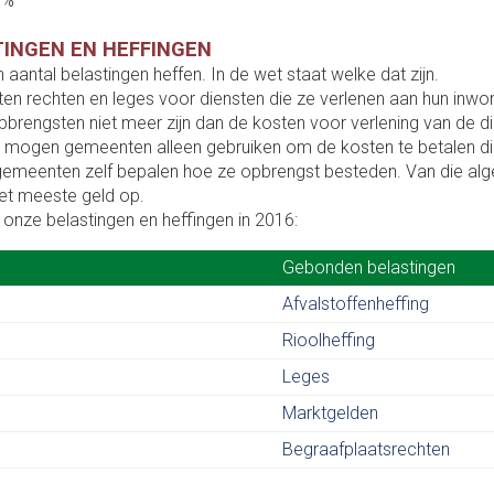
0%
TINGEN EN HEFFINGEN
ntal belastingen heffen. In de wet staat welke dat zijn.
en rechten en leges voor diensten die ze verlenen aan hun inwon
pbrengsten niet meer zijn dan de kosten voor verlening van de 
ogen gemeenten alleen gebruiken om de kosten te betalen die
meenten zelf bepalen hoe ze opbrengst besteden. Van die alge
et meeste geld op.
 onze belastingen en heffingen in 2016:
Gebonden belastingen
Gebonden belastingen
Afvalstoffenheffing
Rioolheffing
Leges
Marktgelden
Begraafplaatsrechten