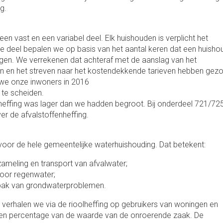
g.
een vast en een variabel deel. Elk huishouden is verplicht het
ele deel bepalen we op basis van het aantal keren dat een huish
legen. We verrekenen dat achteraf met de aanslag van het
en en het streven naar het kostendekkende tarieven hebben gezor
we onze inwoners in 2016
te scheiden.
effing was lager dan we hadden begroot. Bij onderdeel 721/725 
r de afvalstoffenheffing.
voor de hele gemeentelijke waterhuishouding. Dat betekent:
ameling en transport van afvalwater;
voor regenwater;
anpak van grondwaterproblemen.
verhalen we via de rioolheffing op gebruikers van woningen en
s een percentage van de waarde van de onroerende zaak. De