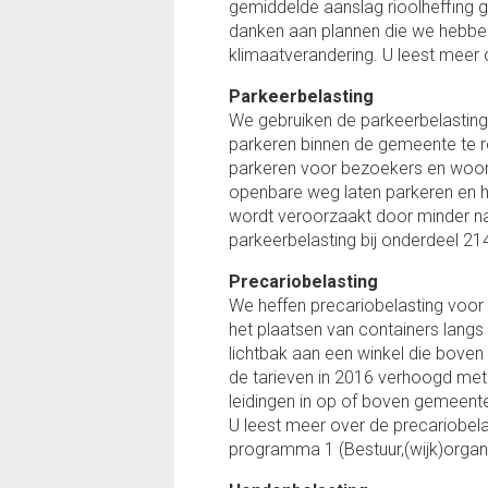
gemiddelde aanslag rioolheffing g
danken aan plannen die we hebben
klimaatverandering. U leest meer 
Parkeerbelasting
We gebruiken de parkeerbelasting
parkeren binnen de gemeente te 
parkeren voor bezoekers en woon-
openbare weg laten parkeren en 
wordt veroorzaakt door minder na
parkeerbelasting bij onderdeel 2
Precariobelasting
We heffen precariobelasting voor 
het plaatsen van containers lang
lichtbak aan een winkel die bove
de tarieven in 2016 verhoogd met 
leidingen in op of boven gemeent
U leest meer over de precariobel
programma 1 (Bestuur,(wijk)organi