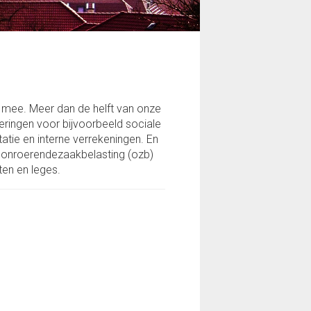
kapitaallasten
Niet uit de balans blijkende
verplichtingen
Niet uit de balans blijkende
rechten
t mee. Meer dan de helft van onze
Verloopstaat overlopende activa
eringen voor bijvoorbeeld sociale
en passiva "Medeoverheden"
tie en interne verrekeningen. En
e onroerendezaakbelasting (ozb)
SISA-bijlage
ten en leges.
Treasury
Incidentele baten en lasten
en