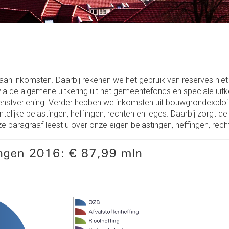
beleid
en sport
Eigen vermogen
Wat hebben we gedaan?
Door! met de buitenstad
Voorzieningen
Wat is het effect?
Schulden op lange termijn
aan inkomsten. Daarbij rekenen we het gebruik van reserves nie
Schulden op korte termijn
via de algemene uitkering uit het gemeentefonds en speciale uitk
nstverlening. Verder hebben we inkomsten uit bouwgrondexploita
Overlopende passiva
ijke belastingen, heffingen, rechten en leges. Daarbij zorgt d
 paragraaf leest u over onze eigen belastingen, heffingen, rech
Niet uit de balans blijkende
verplichtingen
Schatkistbankieren
Overzicht swaps
Overzicht opgenomen lening