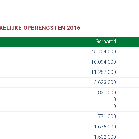
RKELIJKE OPBRENGSTEN 2016
Geraamd
Geraamd
45.704.000
16.094.000
11.287.000
3.623.000
821.000
0
0
771.000
1.676.000
1.502.000