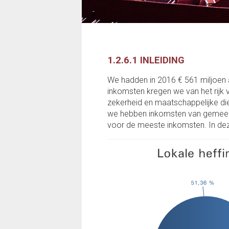
Apeldoorn activeert
Zorg en welzijn
Cultuur, erfgoed, evenementen
1.2.6.1 INLEIDING
en sport
We hadden in 2016 € 561 miljoen 
Door! met de buitenstad
inkomsten kregen we van het rijk 
zekerheid en maatschappelijke die
we hebben inkomsten van gemeentel
voor de meeste inkomsten. In deze