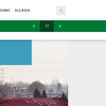
KENING
BIJLAGEN
ingsgrondslagen
Staat van reserves en
voorzieningen
ren
Specificatie
ng op de balans
bestemmingsreserve Apeldoorn
(BROA)
t van baten en lasten
mmarekening)
Specificatie Algemene reserve
Specificatie reserve overlopende
projecten
Specificatie over te boeken
kredieten
Staat van investeringen en