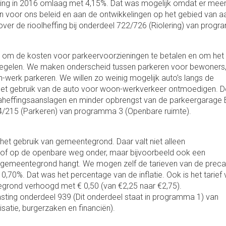
ing in 2016 omlaag met 4,15%. Dat was mogelijk omdat er meer ge
 voor ons beleid en aan de ontwikkelingen op het gebied van 
over de rioolheffing bij onderdeel 722/726 (Riolering) van prog
 om de kosten voor parkeervoorzieningen te betalen en om het
regelen. We maken onderscheid tussen parkeren voor bewoners
werk parkeren. We willen zo weinig mogelijk auto’s langs de
het gebruik van de auto voor woon-werkverkeer ontmoedigen. D
heffingsaanslagen en minder opbrengst van de parkeergarage B
14/215 (Parkeren) van programma 3 (Openbare ruimte).
het gebruik van gemeentegrond. Daar valt niet alleen
s of op de openbare weg onder, maar bijvoorbeeld ook een
n gemeentegrond hangt. We mogen zelf de tarieven van de preca
0,70%. Dat was het percentage van de inflatie. Ook is het tarief
egrond verhoogd met € 0,50 (van €2,25 naar €2,75).
asting onderdeel 939 (Dit onderdeel staat in programma 1) van
satie, burgerzaken en financiën).