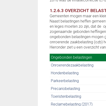
2016 was de inflatiecorrectie 0,7
1.2.6.3 OVERZICHT BELAS
Gemeenten mogen maar een klein aa
Naast belastingen heffen gemeent
en leges moeten zo zijn, dat de o
zogenaamde gebonden heffingen m
ongebonden belastingen mogen ge
onroerende zaakbelasting (ozb) h
Hieronder ziet u een overzicht van
Ongebonden belastingen
Ongebonden belastingen
Onroerendezaakbelasting
Hondenbelasting
Parkeerbelasting
Precariobelasting
Toeristenbelasting
Reclamebelasting (2017)