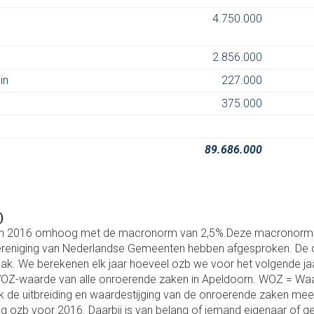
4.750.000
2.856.000
in
227.000
375.000
89.686.000
)
in 2016 omhoog met de macronorm van 2,5%.Deze macronorm is
en Vereniging van Nederlandse Gemeenten hebben afgesproken. De
ak. We berekenen elk jaar hoeveel ozb we voor het volgende j
WOZ-waarde van alle onroerende zaken in Apeldoorn. WOZ = Waa
 de uitbreiding en waardestijging van de onroerende zaken mee
ag ozb voor 2016. Daarbij is van belang of iemand eigenaar of ge